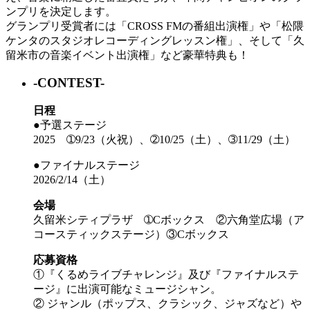
ンプリを決定します。
グランプリ受賞者には「CROSS FMの番組出演権」や「松隈
ケンタのスタジオレコーディングレッスン権」、そして「久
留米市の音楽イベント出演権」など豪華特典も！
-CONTEST-
日程
●
予選ステージ
2025 ➀9/23（火祝）、➁10/25（土）、➂11/29（土）
●
ファイナルステージ
2026/2/14（土）
会場
久留米シティプラザ ➀Cボックス ②六角堂広場（ア
コースティックステージ）③Cボックス
応募資格
①『くるめライブチャレンジ』及び『ファイナルステ
ージ』に出演可能なミュージシャン。
② ジャンル（ポップス、クラシック、ジャズなど）や