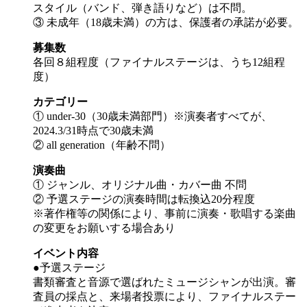
スタイル（バンド、弾き語りなど）は不問。
③ 未成年（18歳未満）の方は、保護者の承諾が必要。
募集数
各回８組程度（ファイナルステージは、うち12組程
度）
カテゴリー
① under-30（30歳未満部門）※演奏者すべてが、
2024.3/31時点で30歳未満
② all generation（年齢不問）
演奏曲
① ジャンル、オリジナル曲・カバー曲 不問
② 予選ステージの演奏時間は転換込20分程度
※著作権等の関係により、事前に演奏・歌唱する楽曲
の変更をお願いする場合あり
イベント内容
●予選ステージ
書類審査と音源で選ばれたミュージシャンが出演。審
査員の採点と、来場者投票により、ファイナルステー