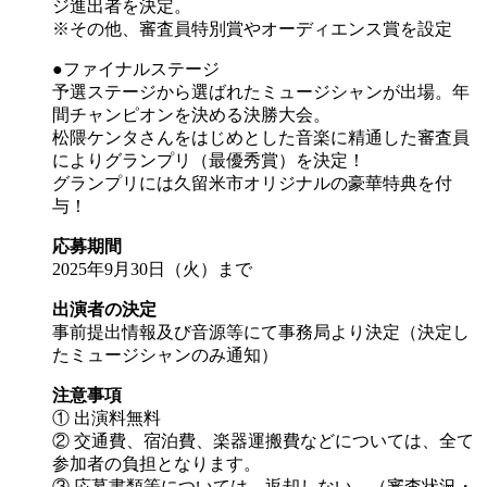
ジ進出者を決定。
※その他、審査員特別賞やオーディエンス賞を設定
●ファイナルステージ
予選ステージから選ばれたミュージシャンが出場。年
間チャンピオンを決める決勝大会。
松隈ケンタさんをはじめとした音楽に精通した審査員
によりグランプリ（最優秀賞）を決定！
グランプリには久留米市オリジナルの豪華特典を付
与！
応募期間
2025年9月30日（火）まで
出演者の決定
事前提出情報及び音源等にて事務局より決定（決定し
たミュージシャンのみ通知）
注意事項
① 出演料無料
② 交通費、宿泊費、楽器運搬費などについては、全て
参加者の負担となります。
③ 応募書類等については、返却しない。（審査状況・