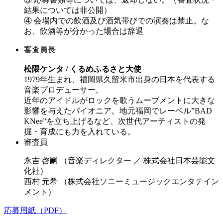
結果については非公開）
④ 会場内での飲酒及び酒気帯びでの演奏は禁止。な
お、飲酒等が分かった場合は辞退
審査員長
松隈ケンタ / くるめふるさと大使
1979年生まれ、福岡県久留米市出身の日本を代表する
音楽プロデューサー。
近年のアイドルがロックを歌うムーブメントに大きな
影響を与えたパイオニア。地元福岡でレーベル”BAD
KNee”を立ち上げるなど、次世代アーティストの発
掘・育成にも力を入れている。
審査員
永吉 啓嗣 （音楽ディレクター ／ 株式会社日本芸能文
化社）
西村 元希 （株式会社ソニーミュージックエンタテイン
メント）
応募用紙（PDF）